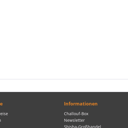
ce
Informationen
eise
Challouf-Box
n
Newsletter
Shisha-Großhandel