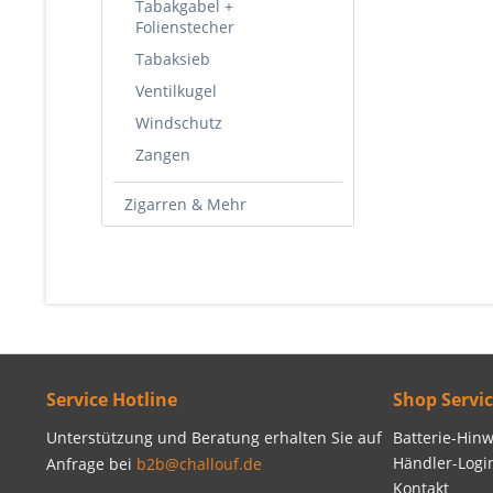
Tabakgabel +
Folienstecher
Tabaksieb
Ventilkugel
Windschutz
Zangen
Zigarren & Mehr
Service Hotline
Shop Servi
Unterstützung und Beratung erhalten Sie auf
Batterie-Hinw
Händler-Logi
Anfrage bei
b2b@challouf.de
Kontakt