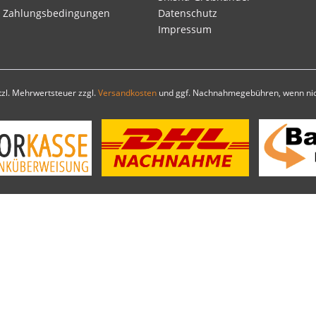
d Zahlungsbedingungen
Datenschutz
Impressum
etzl. Mehrwertsteuer zzgl.
Versandkosten
und ggf. Nachnahmegebühren, wenn nic