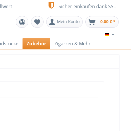
llwert
Sicher einkaufen dank SSL
Mein Konto
0,00 € *
DE
ndstücke
Zubehör
Zigarren & Mehr