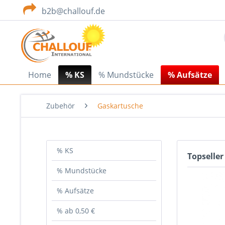
b2b@challouf.de
Home
% KS
% Mundstücke
% Aufsätze
Zubehör
Gaskartusche
% KS
Topseller
% Mundstücke
% Aufsätze
% ab 0,50 €