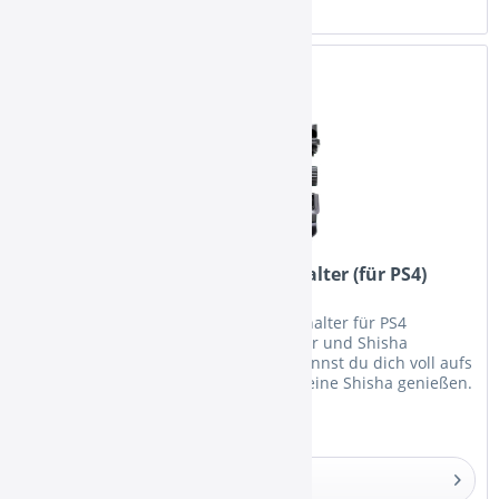
Merken
DUM Game Smoke Mundstückhalter (für PS4)
DUM Game Smoke Shisha Mundstückhalter für PS4
Controller - Must have für jeden Gamer und Shisha
Raucher. Mit dem Mundstückhalter kannst du dich voll aufs
Zocken konzentrieren und trotzdem deine Shisha genießen.
Der Controller Aufsatz...
Details