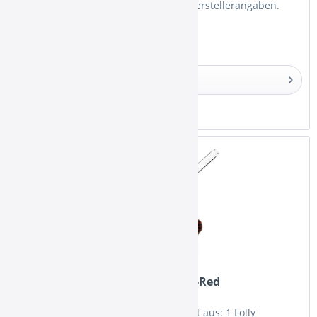
Schlauchadapter aus Glas Dies sind Herstellerangaben.
Details
Merken
Kaya Mundstück-Set Lolly Black-Red
Das Lolly Stick Mundstück - Set besteht aus: 1 Lolly