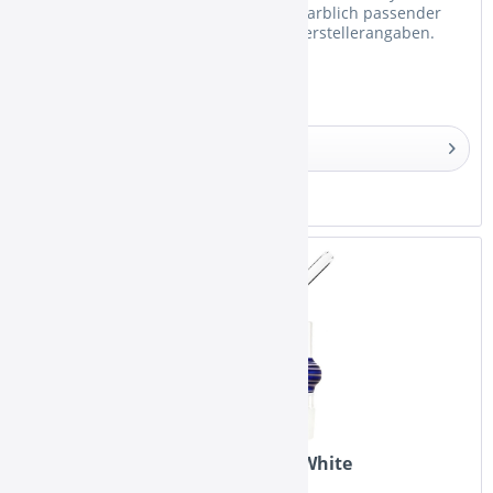
Glasmundstück mit ca. 36cm Länge 1 farblich passender
Schlauchadapter aus Glas Dies sind Herstellerangaben.
Details
Merken
Kaya Mundstück-Set Lolly Blue-White