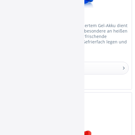
Ice Bazooka Set Riffle Blue
Das Ice Bazooka Mundstück mit integriertem Gel-Akku dient
zur Abkühlung des Shisha-Rauchs. Insbesondere an heißen
Tagen sorgt die Ice Bazooka für eine erfrischende
Abkühlung. Einfach den Gel-Akku ins Gefrierfach legen und
nach mindestens...
Details
Merken