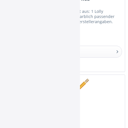
Das Lolly Stick Mundstück - Set besteht aus: 1 Lolly
Glasmundstück mit ca. 36cm Länge 1 farblich passender
Schlauchadapter aus Glas Dies sind Herstellerangaben.
Details
Merken