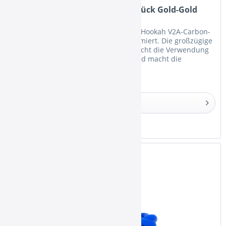
WD Hookah V2A-Carbon-Mundstück Gold-Gold
Der große Innendurchmesser des WD Hookah V2A-Carbon-
Mundstücks ist perfekt durchzugsoptimiert. Die großzügige
Dimensionierung der Öffnung ermöglicht die Verwendung
aller gängigen Hygienemundstücke und macht die
Reinigung des Mundstückes...
Details
Merken