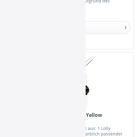
Silikonschlauch Extra Black Hinweis: Aufgrund des
unterschiedlichen Monitor- und...
Details
Merken
Kaya Mundstück-Set Lolly Black-Yellow
Das Lolly Stick Mundstück - Set besteht aus: 1 Lolly
Glasmundstück mit ca. 36cm Länge 1 farblich passender