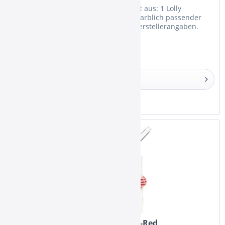
Das Lolly Stick Mundstück - Set besteht aus: 1 Lolly
Glasmundstück mit ca. 36cm Länge 1 farblich passender
Schlauchadapter aus Glas Dies sind Herstellerangaben.
Details
Merken
Kaya Mundstück-Set Lolly White-Red