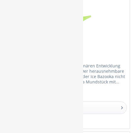
Smokah Ice Bazooka Green
Die Ice Bazooka ist mit seiner revolutionären Entwicklung
wieder zu erwerben! Das Besondere: Der herausnehmbare
Gel-Akku hat Rippen, sodass das Loch der Ice Bazooka nicht
mehr verstopfen kann. Das Ice Bazooka Mundstück mit...
Details
Merken