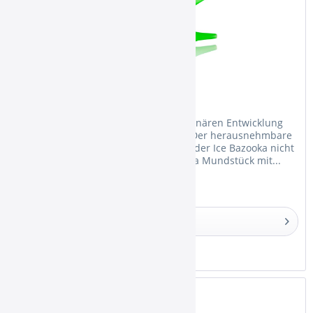
Ice Bazooka Green
Die Ice Bazooka ist mit seiner revolutionären Entwicklung
wieder zu erwerben! Das Besondere: Der herausnehmbare
Gel-Akku hat Rippen, sodass das Loch der Ice Bazooka nicht
mehr verstopfen kann. Das Ice Bazooka Mundstück mit...
Details
Merken