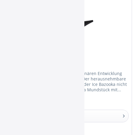
Smokah Ice Bazooka Black
Die Ice Bazooka ist mit seiner revolutionären Entwicklung
wieder zu erwerben! Das Besondere: Der herausnehmbare
Gel-Akku hat Rippen, sodass das Loch der Ice Bazooka nicht
mehr verstopfen kann. Das Ice Bazooka Mundstück mit...
Details
Merken