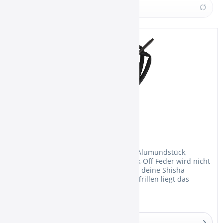
AO
Produkte anzeigen
Default
DUM
Kaya Shisha
KS Original
ShiZu
Smokah
Sonstige
WD Hookah
Smokah Schlauch Set Black
Das Smokah Schlauch Setet Black mit Alumundstück,
Schlauch, Schlauchendstück und Knick-Off Feder wird nicht
nur dein Raucherlebnis, sondern auch deine Shisha
pimpen. Dank der ergonomischen Griffrillen liegt das
Mundstück extrem angenehm...
Details