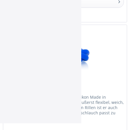
Details
Merken
Silikonschlauch Riffle Blue
Der Schlauch ist aus hochwertigem Silikon Made in
Germany. Das verarbeitete Silikon ist äußerst flexibel, weich,
langlebig und pflegeleicht. Und mit den Rillen ist er auch
noch ein echter Hingucker! Der Silikonschlauch passt zu
allen...