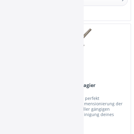
Merken
Smokah Edelstahl Mundstück Magier
Der große Innendurchmesser des S ist perfekt
durchzugsoptimiert. Die großzügige Dimensionierung der
Öffnung ermöglicht die Verwendung aller gängigen
Hygienemundstücke und macht die Reinigung deines
Mundstücks sehr einfach. Dank der...