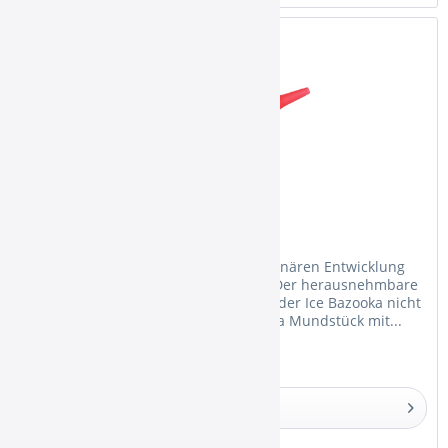
Smokah Ice Bazooka Red
Die Ice Bazooka ist mit seiner revolutionären Entwicklung
wieder zu erwerben! Das Besondere: Der herausnehmbare
Gel-Akku hat Rippen, sodass das Loch der Ice Bazooka nicht
mehr verstopfen kann. Das Ice Bazooka Mundstück mit...
Details