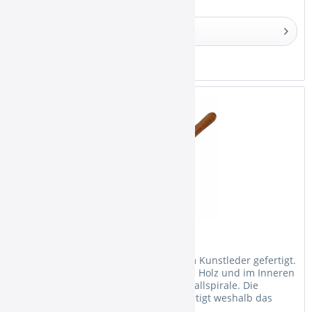
Details
Merken
Tradi Hose Flow Brown
Der Tradi Hose Flow wird aus veganem Kunstleder gefertigt.
Das Mundstück des Schlauches ist aus Holz und im Inneren
des Schlauches befindet sich eine Metallspirale. Die
Schläuche werden in Handarbeit gefertigt weshalb das
Muster und die...