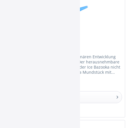
Smokah Ice Bazooka Blue
Die Ice Bazooka ist mit seiner revolutionären Entwicklung
wieder zu erwerben! Das Besondere: Der herausnehmbare
Gel-Akku hat Rippen, sodass das Loch der Ice Bazooka nicht
mehr verstopfen kann. Das Ice Bazooka Mundstück mit...
Details
Merken