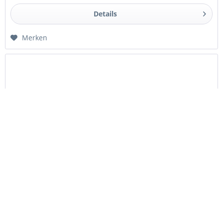
Details
Merken
Smokah Silikonschlauch Matt Black
Silikonschlauch Matt Farbe: Matt Schwarz Material: Silikon
Länge: ca. 150 cm Außendurchmesser: ca. 1,7 cm
Innendurchmesser: ca. 1 cm Mit Smokah-Logo
Lieferumfang: 1x Silikonschlauch Hinweis: Aufgrund...