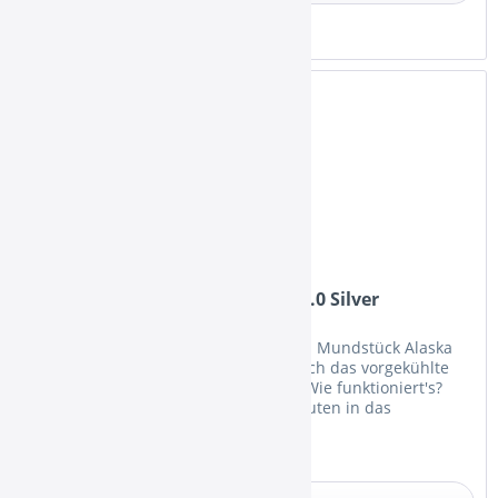
Merken
Smokah Ice Mundstück Alaska 3.0 Silver
Innovativ und Effektiv: Das Smokah ICE Mundstück Alaska
3.0 Mit jedem Zug wird der Rauch durch das vorgekühlte
ICE Mundstück gezogen und gekühlt. Wie funktioniert's?
Einfach das ICE Mundstück ca. 30 Minuten in das
Gefrierfach legen...