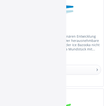
Ice Bazooka Blue
Die Ice Bazooka ist mit seiner revolutionären Entwicklung
wieder zu erwerben! Das Besondere: Der herausnehmbare
Gel-Akku hat Rippen, sodass das Loch der Ice Bazooka nicht
mehr verstopfen kann. Das Ice Bazooka Mundstück mit...
Details
Merken