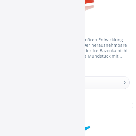
Ice Bazooka Red
Die Ice Bazooka ist mit seiner revolutionären Entwicklung
wieder zu erwerben! Das Besondere: Der herausnehmbare
Gel-Akku hat Rippen, sodass das Loch der Ice Bazooka nicht
mehr verstopfen kann. Das Ice Bazooka Mundstück mit...
Details
Merken