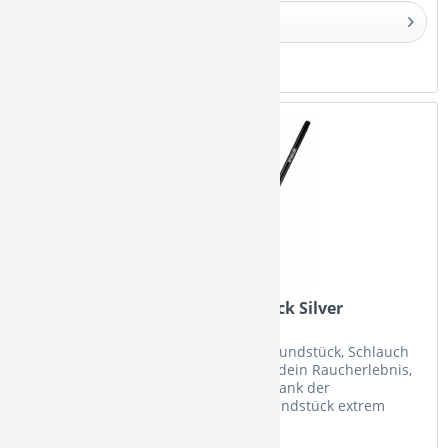
Details
Merken
Smokah Schlauchset Futuro Black Silver
Das Smokah Schlauchset Futuro mit Mundstück, Schlauch
und Schlauchendstück wird nicht nur dein Raucherlebnis,
sondern auch deine Shisha pimpen. Dank der
ergonomischen Griffrillen liegt das Mundstück extrem
angenehm in der Hand und stellt...