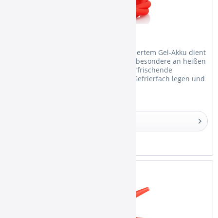
Ice Bazooka Set Red
Das Ice Bazooka Mundstück mit integriertem Gel-Akku dient
zur Abkühlung des Shisha-Rauchs. Insbesondere an heißen
Tagen sorgt die Ice Bazooka für eine erfrischende
Abkühlung. Einfach den Gel-Akku ins Gefrierfach legen und
nach mindestens...
Details
Merken