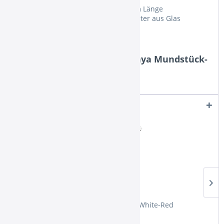
1 Lolly Glasmundstück mit ca. 36cm Länge
1 farblich passender Schlauchadapter aus Glas
Dies sind Herstellerangaben.
Weiterführende Links zu "Kaya Mundstück-
Set Lolly Black-Red"
Weitere Artikel von Kaya Shisha
Ähnliche Artikel
Kaya Mundstück-Set Lolly White-Red