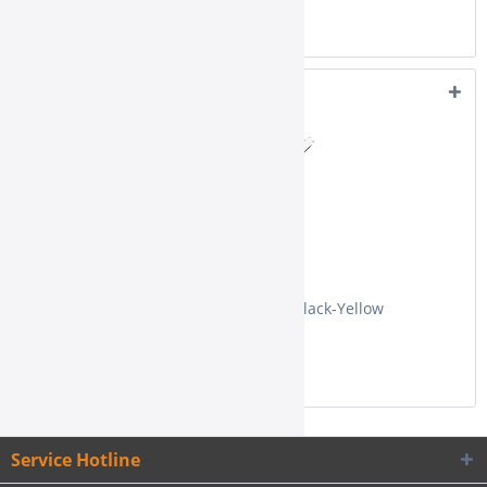
Kunden kauften auch
Kaya Mundstück-Set Lolly Black-Yellow
Service Hotline