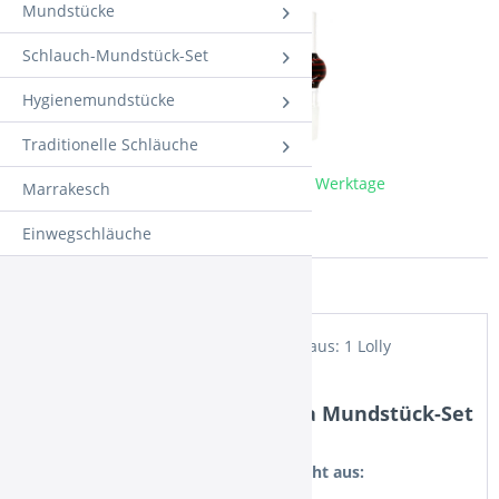
Mundstücke
Schlauch-Mundstück-Set
Hygienemundstücke
Traditionelle Schläuche
Sofort versandfertig, Lieferzeit ca. 1-3 Werktage
Marrakesch
Merken
Einwegschläuche
Artikel-Nr.:
22732
Beschreibung
Das Lolly Stick Mundstück - Set besteht aus: 1 Lolly
Glasmundstück mit ca. 36cm Länge 1...
Produktinformationen "Kaya Mundstück-Set
Lolly Black-Red"
Das Lolly Stick Mundstück - Set besteht aus: