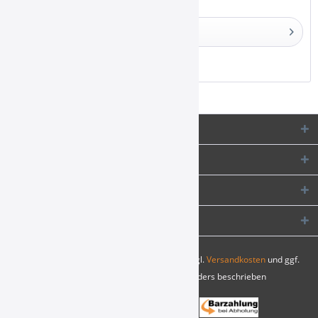
Details
Merken
Service Hotline
Shop Service
Informationen
Newsletter
* Alle Preise inkl. gesetzl. Mehrwertsteuer zzgl.
Versandkosten
und ggf.
Nachnahmegebühren, wenn nicht anders beschrieben