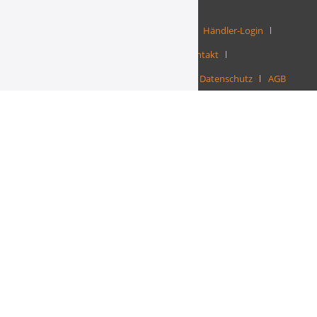
Batterie-Hinweise
Challouf-Box
Händler-Login
Shisha-Großhandel
Kontakt
Versand- und Zahlungsbedingungen
Datenschutz
AGB