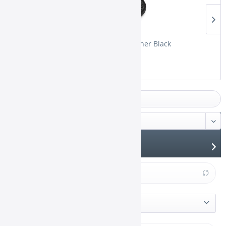
Khalil Mamoon Bowlschoner Black
Filtern
Filter schließen
Produkte anzeigen
Hersteller