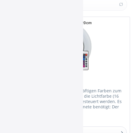
DUM
Produkte anzeigen
Khalil Mamoon
DUM LED Ring 20cm
Der LED Ring bringt deine Shisha in kräftigen Farben zum
Strahlen. Mit der Fernbedienung kann die Lichtfarbe (16
Farben verfügbar) und die Helligkeit gesteuert werden. Es
werden kein Verkleben und keine Magnete benötigt: Der
Ring wird...
Details