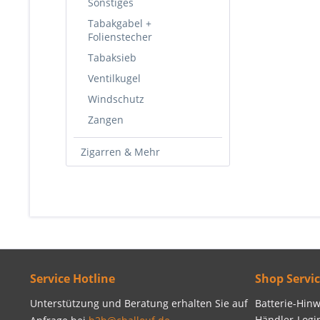
Sonstiges
Tabakgabel +
Folienstecher
Tabaksieb
Ventilkugel
Windschutz
Zangen
Zigarren & Mehr
Service Hotline
Shop Servi
Unterstützung und Beratung erhalten Sie auf
Batterie-Hinw
Händler-Logi