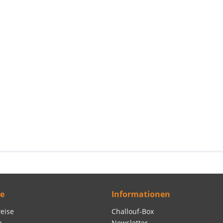
ce
Informationen
eise
Challouf-Box
n
Newsletter