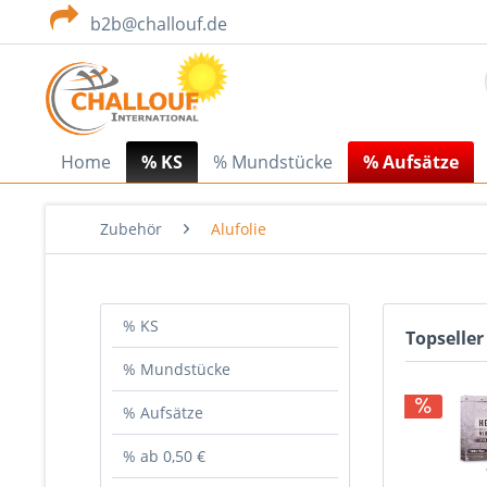
b2b@challouf.de
Home
% KS
% Mundstücke
% Aufsätze
Zubehör
Alufolie
% KS
Topseller
% Mundstücke
% Aufsätze
% ab 0,50 €