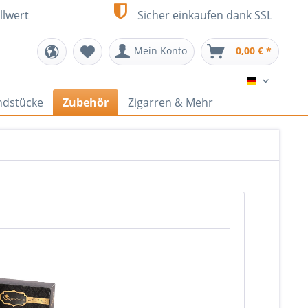
llwert
Sicher einkaufen dank SSL
Mein Konto
0,00 € *
DE
ndstücke
Zubehör
Zigarren & Mehr