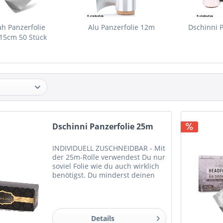
h Panzerfolie
Alu Panzerfolie 12m
Dschinni 
15cm 50 Stück
Dschinni Panzerfolie 25m
INDIVIDUELL ZUSCHNEIDBAR - Mit
der 25m-Rolle verwendest Du nur
soviel Folie wie du auch wirklich
benötigst. Du minderst deinen
Verbrauch und sparst dabei auch
noch Geld! VERPACKUNG MIT
ABRISSKANTE - Die Verpackung
hat eine praktische...
Details