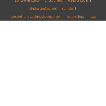
Batterie-Hinweise
Challouf-Box
Händler-Login
Shisha-Großhandel
Kontakt
Versand- und Zahlungsbedingungen
Datenschutz
AGB