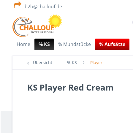
b2b@challouf.de
Home
% KS
% Mundstücke
% Aufsätze
Übersicht
% KS
Player
KS Player Red Cream