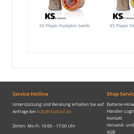
KS Player Pumpkin Seeds
KS Player Y
Service Hotline
Shop Servi
Unterstützung und Beratung erhalten Sie auf
Batterie-Hinw
Händler-Logi
Anfrage bei
b2b@challouf.de
Kontakt
Versand- un
Zeiten: Mo-Fr, 10:00 - 17:00 Uhr
AGB