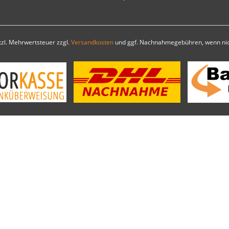
etzl. Mehrwertsteuer zzgl.
Versandkosten
und ggf. Nachnahmegebühren, wenn nic