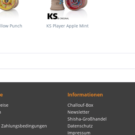
ellow Punch
KS Player Apple Mint
ce
Informationen
eise
Challouf-Box
n
Newsletter
Shisha-Großhandel
d Zahlungsbedingungen
Datenschutz
Impressum