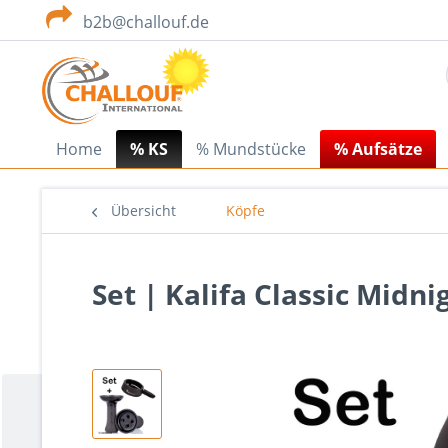
b2b@challouf.de
Home
% KS
% Mundstücke
% Aufsätze
Übersicht
Köpfe
Set | Kalifa Classic Midn