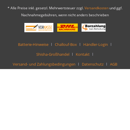
* Alle Preise inkl. gesetzl. Mehrwertsteuer zzgl.
Versandkosten
und ggf.
Nachnahmegebühren, wenn nicht anders beschrieben
Batterie-Hinweise
Challouf-Box
Händler-Login
Shisha-Großhandel
Kontakt
Versand- und Zahlungsbedingungen
Datenschutz
AGB