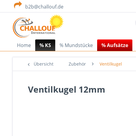
b2b@challouf.de
Home
% KS
% Mundstücke
% Aufsätze
Übersicht
Zubehör
Ventilkugel
Ventilkugel 12mm