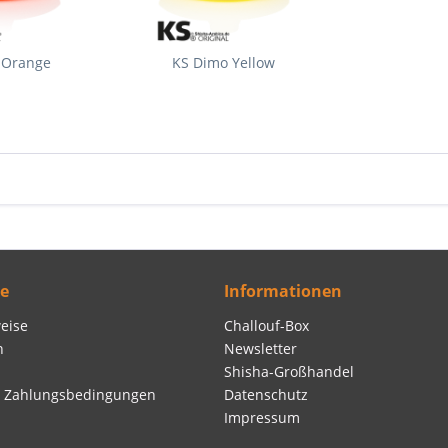
 Orange
KS Dimo Yellow
ce
Informationen
eise
Challouf-Box
n
Newsletter
Shisha-Großhandel
d Zahlungsbedingungen
Datenschutz
Impressum