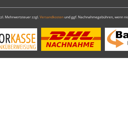
etzl. Mehrwertsteuer zzgl.
Versandkosten
und ggf. Nachnahmegebühren, wenn nic