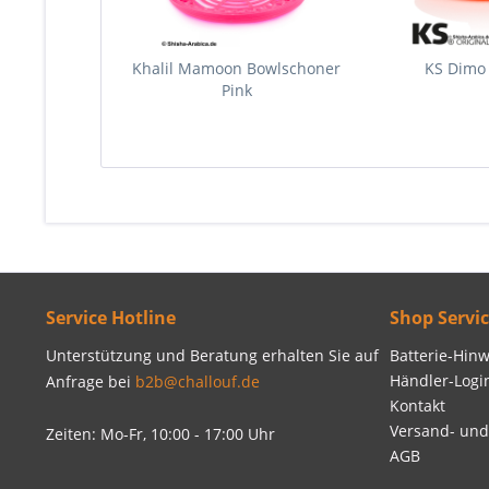
Khalil Mamoon Bowlschoner
KS Dimo
Pink
Service Hotline
Shop Servi
Unterstützung und Beratung erhalten Sie auf
Batterie-Hinw
Händler-Logi
Anfrage bei
b2b@challouf.de
Kontakt
Versand- un
Zeiten: Mo-Fr, 10:00 - 17:00 Uhr
AGB